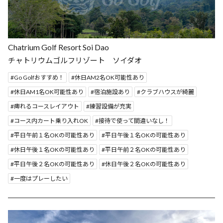
Chatrium Golf Resort Soi Dao
チャトリウムゴルフリゾート ソイダオ
Go Golfおすすめ！
休日AM2名OK可能性あり
休日AM1名OK可能性あり
宿泊施設あり
クラブハウスが綺麗
痺れるコースレイアウト
練習設備が充実
コース内カート乗り入れOK
接待で使って間違いなし！
平日午前１名OKの可能性あり
平日午後１名OKの可能性あり
休日午後１名OKの可能性あり
平日午前２名OKの可能性あり
平日午後２名OKの可能性あり
休日午後２名OKの可能性あり
一度はプレーしたい