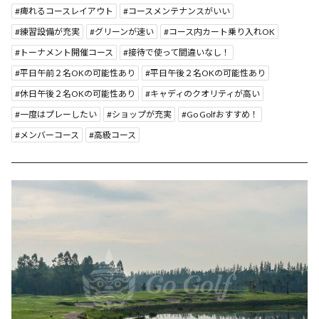
痺れるコースレイアウト
コースメンテナンスがいい
練習設備が充実
グリーンが速い
コース内カート乗り入れOK
トーナメント開催コース
接待で使って間違いなし！
平日午前２名OKの可能性あり
平日午後２名OKの可能性あり
休日午後２名OKの可能性あり
キャディのクオリティが高い
一度はプレーしたい
ショップが充実
Go Golfおすすめ！
メンバーコース
高級コース