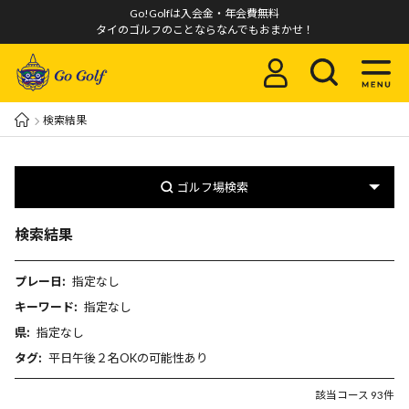
Go!Golfは入会金・年会費無料
タイのゴルフのことならなんでもおまかせ！
検索結果
ゴルフ場検索
検索結果
プレー日:
指定なし
キーワード:
指定なし
県:
指定なし
タグ:
平日午後２名OKの可能性あり
該当コース 93件