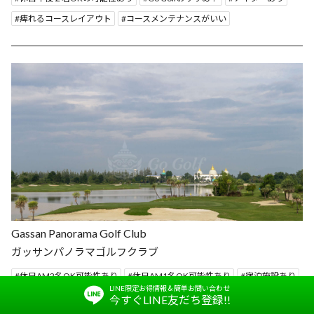
痺れるコースレイアウト
コースメンテナンスがいい
Gassan Panorama Golf Club
ガッサンパノラマゴルフクラブ
休日AM2名OK可能性あり
休日AM1名OK可能性あり
宿泊施設あり
LINE限定お得情報＆簡単お問い合わせ
コース内カート乗り入れOK
平日午前１名OKの可能性あり
今すぐLINE友だち登録!!