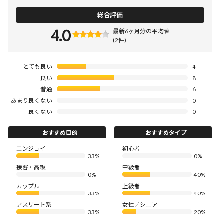
総合評価
4.0
最新6ヶ月分の平均値
(2件)
とても良い
4
良い
8
普通
6
あまり良くない
0
良くない
0
おすすめ目的
おすすめタイプ
エンジョイ
初心者
33%
0%
接客・高級
中級者
0%
40%
カップル
上級者
33%
40%
アスリート系
女性／シニア
33%
20%