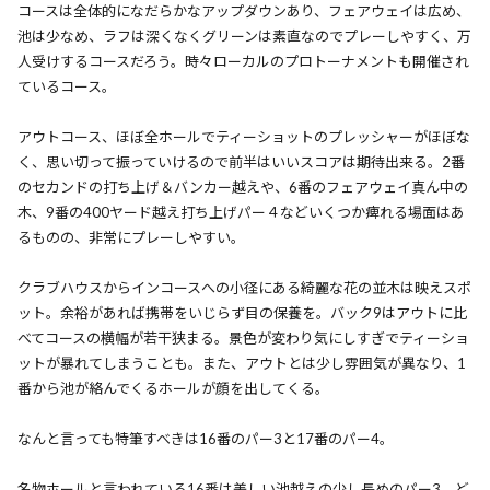
コースは全体的になだらかなアップダウンあり、フェアウェイは広め、
池は少なめ、ラフは深くなくグリーンは素直なのでプレーしやすく、万
人受けするコースだろう。時々ローカルのプロトーナメントも開催され
ているコース。
アウトコース、ほぼ全ホールでティーショットのプレッシャーがほぼな
く、思い切って振っていけるので前半はいいスコアは期待出来る。2番
のセカンドの打ち上げ＆バンカー越えや、6番のフェアウェイ真ん中の
木、9番の400ヤード越え打ち上げパー４などいくつか痺れる場面はあ
るものの、非常にプレーしやすい。
クラブハウスからインコースへの小径にある綺麗な花の並木は映えスポ
ット。余裕があれば携帯をいじらず目の保養を。バック9はアウトに比
べてコースの横幅が若干狭まる。景色が変わり気にしすぎでティーショ
ットが暴れてしまうことも。また、アウトとは少し雰囲気が異なり、1
番から池が絡んでくるホールが顔を出してくる。
なんと言っても特筆すべきは16番のパー3と17番のパー4。
名物ホールと言われている16番は美しい池越えの少し長めのパー3。ど