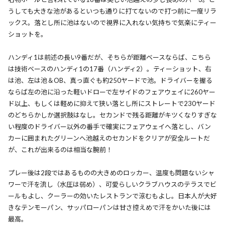
うしても大きな池があるといつも通りに打てないので打つ前に一度リラ
ックス。落とし所に池はないので視界に入れない気持ちで気楽にティー
ショットを。
ハンディ1は前述の長い9番だが、そちらが距離ベースならば、こちら
は技術ベースのハンディ1の17番（ハンディ2）。ティーショット、右
は池、左は池＆OB、真っ直ぐも約250ヤードで池。ドライバーを握る
ならば左の池に沿った軽いドローで左サイドのフェアウェイに260ヤー
ド以上、もしくは軽めに抑えて狭い落とし所にストレートで230ヤード
のどちらかしか選択肢はなし。セカンドで残る距離がキツくなりすぎな
い程度のドライバー以外の番手で確実にフェアウェイへ落とし、バン
カーに囲まれたグリーンへ池越えのセカンドをクリアが安全ルートだ
が、これが出来るのは相当な腕前！
プレー後は2段ではあるものの大きめのロッカー、温度も問題ないシャ
ワーで汗を流し（水圧は弱め）、可愛らしいクラブハウスのテラスでビ
ールもよし、クーラーの効いたレストランで涼むもよし。日本人が大好
きなテンモーパン、サッパローパンは甘さ控えめで汗をかいた後には
最高。