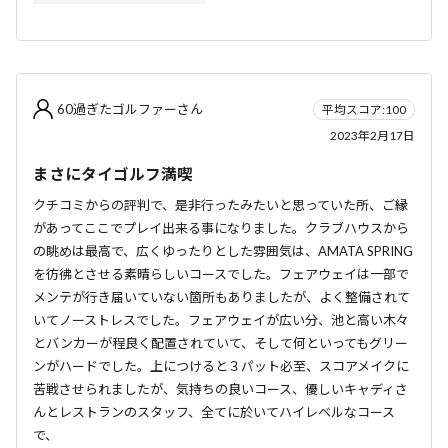
60過ぎたゴルファーさん
平均スコア:100
2023年2月17日
まさにタイゴルフ満喫
クチコミからの評判で、是非行ったみたいと思っていた所、ご縁
があってここでプレイ出来る事になりました。クラブハウスから
の眺めは最高で、広くゆったりとした雰囲気は、AMATA SPRING
を彷彿とさせる素晴らしいコースでした。フェアウェイは一部で
メンテが行き届いていない箇所もありましたが、よく整備されて
いてノーストレスでした。フェアウェイが広い分、池と高い木々
とバンカーが程良く配置されていて、そして何といってもグリー
ンがハードでした。上につけると３パット必至、スコアメイクに
苦戦させられましたが、気持ちの良いコース、優しいキャディさ
んとレストランのスタッフ、全てに於いてハイレベルなコース
で、