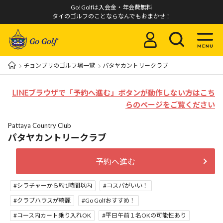
Go!Golfは入会金・年会費無料
タイのゴルフのことならなんでもおまかせ！
チョンブリのゴルフ場一覧
パタヤカントリークラブ
LINEブラウザで「予約へ進む」ボタンが動作しない方はこち
らのページをご覧ください
Pattaya Country Club
パタヤカントリークラブ
予約へ進む
シラチャーから約1時間以内
コスパがいい！
クラブハウスが綺麗
Go Golfおすすめ！
コース内カート乗り入れOK
平日午前１名OKの可能性あり