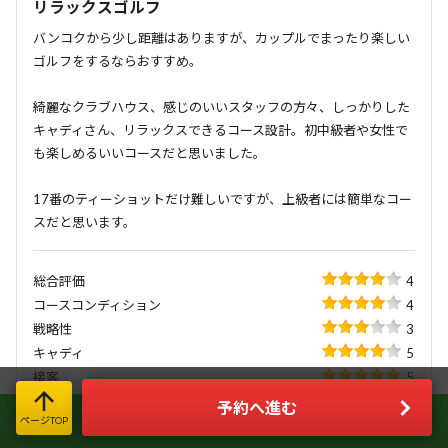
リラックスゴルフ
バンコクから少し距離はありますが、カップルでまったり楽しい
ゴルフをするならおすすめ。
綺麗なクラブハウス、感じのいいスタッフの方々、しっかりした
キャディさん、リラックスできるコース設計。初中級者や女性で
も楽しめるいいコースだと思いました。
17番のティーショットだけ難しいですが、上級者には簡単なコー
スだと思います。
総合評価
4
コースコンディション
4
戦略性
3
キャディ
5
接客
5
食事
3
予約へ進む
LINE限定お得情報＆簡単お問い合わせ
ページTOP
設備
3
今すぐLINE友だち登録!!