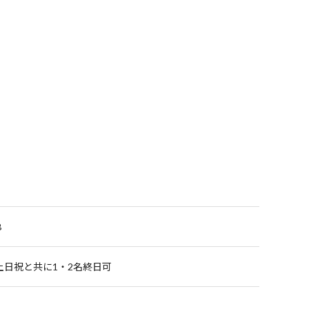
B
土日祝と共に1・2名終日可