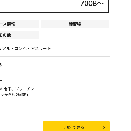
700B〜
ース情報
練習場
その他
ュアル・コンペ・アスリート
級
ー
の南東、プラーチン
クから約2時間強
地図で見る