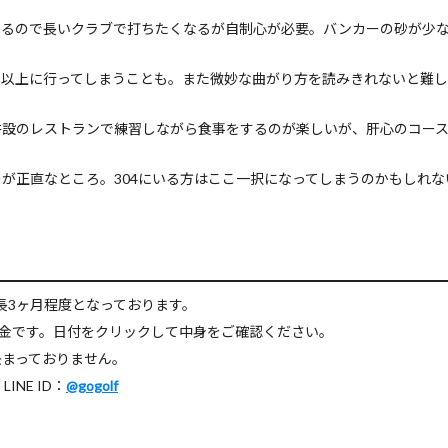
あるので長いクラブで打ちたくなるが自制心が必要。バンカーの砂が少
た以上に行ってしまうことも。また微妙な曲がり方を読みきれないと難し
併設のレストランで練習しながら食事をするのが楽しいが、肝心のコー
が正直なところ。304にいる方はここ一択になってしまうのかもしれな
長3ヶ月程度となっております。
料金です。日付をクリックして中身をご確認ください。
決まっておりません。
NE ID：
@gogolf