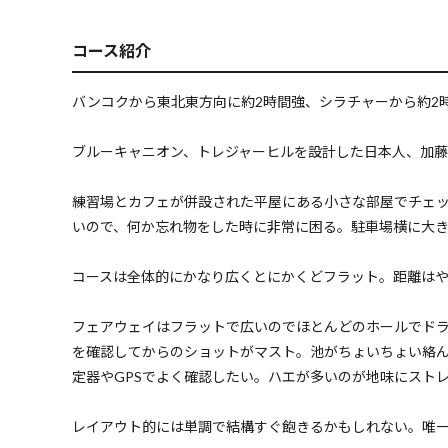
コース紹介
バンコクから東北東方向に約2時間強、シラチャーから約2時
ブルーキャニオン、トレジャーヒルを設計した日本人、加藤
練習場とカフェが併設された平屋にある小さな部屋でチェ
いので、何か忘れ物をした時に非常に困る。駐車場横に大
コースは全体的にかなり広くとにかくどフラット。距離はやや長
フェアウェイはフラットで広いのでほとんどのホールでド
を確認してからのショットがマスト。池がちょいちょい絡
定器やGPSでよく確認したい。ハエが多いのが地味にスト
レイアウト的には単調で結構すぐ飽きるかもしれない。唯一