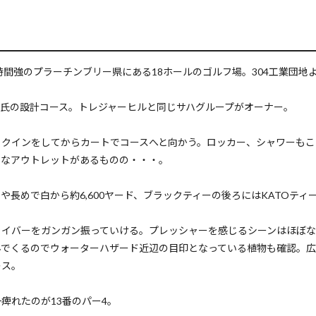
間強のプラーチンブリー県にある18ホールのゴルフ場。304工業団地よ
氏の設計コース。トレジャーヒルと同じサハグループがオーナー。
ックインをしてからカートでコースへと向かう。ロッカー、シャワーもこ
きなアウトレットがあるものの・・・。
めで白から約6,600ヤード、ブラックティーの後ろにはKATOティー
ライバーをガンガン振っていける。プレッシャーを感じるシーンはほぼ
んでくるのでウォーターハザード近辺の目印となっている植物も確認。
レス。
痺れたのが13番のパー4。