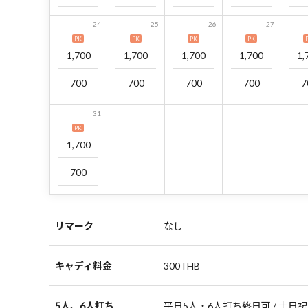
24
25
26
27
PK
PK
PK
PK
1,700
1,700
1,700
1,700
1,
700
700
700
700
7
31
PK
1,700
700
リマーク
なし
キャディ料金
300THB
5人、6人打ち
平日5人・6人打ち終日可 / 土日