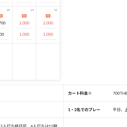
28
29
30
PK
PK
PK
700
2,000
2,000
00
1,000
1,000
カート料金※
700TH
1・2名でのプレー
平日、
祝 5人打ち終日可、6人打ちは11時