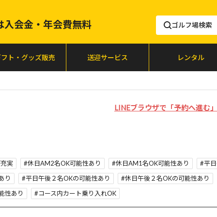
lfは入会金・年会費無料
ゴルフ場検索
ギフト・グッズ販売
送迎サービス
レンタル
LINEブラウザで「予約へ進
が充実
休日AM2名OK可能性あり
休日AM1名OK可能性あり
平日
あり
平日午後２名OKの可能性あり
休日午後２名OKの可能性あり
能性あり
コース内カート乗り入れOK