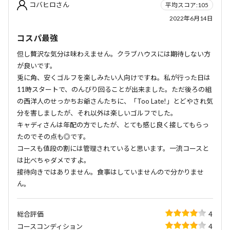
コバヒロさん
平均スコア:105
2022年6月14日
コスパ最強
但し贅沢な気分は味わえません。クラブハウスには期待しない方
が良いです。
兎に角、安くゴルフを楽しみたい人向けですね。私が行った日は
11時スタートで、のんびり回ることが出来ました。ただ後ろの組
の西洋人のせっかちお爺さんたちに、「Too Late!」とどやされ気
分を害しましたが、それ以外は楽しいゴルフでした。
キャディさんは年配の方でしたが、とても感じ良く接してもらっ
たのでその点も◎です。
コースも値段の割には管理されていると思います。一流コースと
は比べちゃダメですよ。
接待向きではありません。食事はしていませんので分かりませ
ん。
総合評価
4
コースコンディション
4