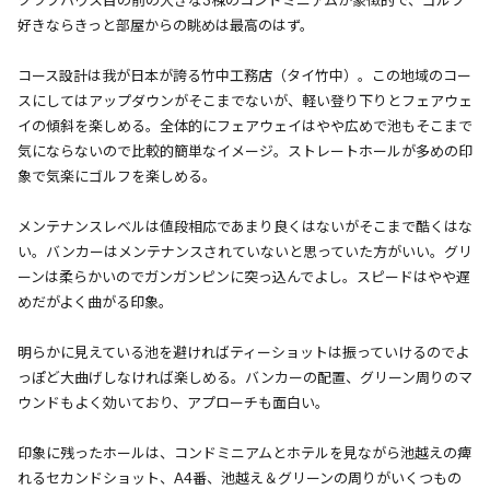
クラブハウス目の前の大きな3棟のコンドミニアムが象徴的で、ゴルフ
好きならきっと部屋からの眺めは最高のはず。
コース設計は我が日本が誇る竹中工務店（タイ竹中）。この地域のコー
スにしてはアップダウンがそこまでないが、軽い登り下りとフェアウェ
イの傾斜を楽しめる。全体的にフェアウェイはやや広めで池もそこまで
気にならないので比較的簡単なイメージ。ストレートホールが多めの印
象で気楽にゴルフを楽しめる。
メンテナンスレベルは値段相応であまり良くはないがそこまで酷くはな
い。バンカーはメンテナンスされていないと思っていた方がいい。グリ
ーンは柔らかいのでガンガンピンに突っ込んでよし。スピードはやや遅
めだがよく曲がる印象。
明らかに見えている池を避ければティーショットは振っていけるのでよ
っぽど大曲げしなければ楽しめる。バンカーの配置、グリーン周りのマ
ウンドもよく効いており、アプローチも面白い。
印象に残ったホールは、コンドミニアムとホテルを見ながら池越えの痺
れるセカンドショット、A4番、池越え＆グリーンの周りがいくつもの