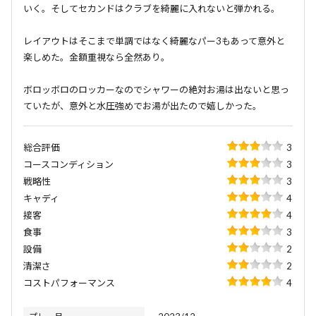
いく。そしてセカンドはクラブを綺麗に入れないと弾かれる。
レイアウトはそこまで単調ではなく綺麗なパー3もあって意外と
楽しめた。金額重視なら全然あり。
ボロッボロのロッカーなのでシャワーの絶対お湯は出ないと思っ
ていたが、意外と水圧強めでお湯が出たので嬉しかった。
総合評価
3
コースコンディション
3
戦略性
3
キャディ
4
接客
4
食事
3
設備
2
清潔さ
2
コストパフォーマンス
4