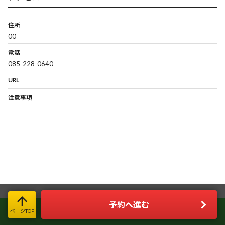
住所
00
電話
085-228-0640
URL
注意事項
予約へ進む
LINE限定お得情報＆簡単お問い合わせ
ページTOP
今すぐLINE友だち登録!!