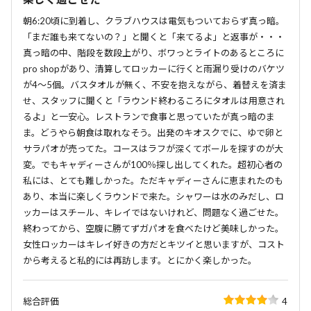
朝6:20頃に到着し、クラブハウスは電気もついておらず真っ暗。
「まだ誰も来てないの？」と聞くと「来てるよ」と返事が・・・
真っ暗の中、階段を数段上がり、ボワっとライトのあるところに
pro shopがあり、清算してロッカーに行くと雨漏り受けのバケツ
が4～5個。バスタオルが無く、不安を抱えながら、着替えを済ま
せ、スタッフに聞くと「ラウンド終わるころにタオルは用意され
るよ」と一安心。レストランで食事と思っていたが真っ暗のま
ま。どうやら朝食は取れなそう。出発のキオスクでに、ゆで卵と
サラパオが売ってた。コースはラフが深くてボールを探すのが大
変。でもキャディーさんが100％探し出してくれた。超初心者の
私には、とても難しかった。ただキャディーさんに恵まれたのも
あり、本当に楽しくラウンドで来た。シャワーは水のみだし、ロ
ッカーはスチール、キレイではないけれど、問題なく過ごせた。
終わってから、空腹に勝てずガパオを食べたけど美味しかった。
女性ロッカーはキレイ好きの方だとキツイと思いますが、コスト
から考えると私的には再訪します。とにかく楽しかった。
総合評価
4