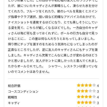
という印象でした。この日はやや初心者の友人とのラウンドでし
たが、彼についたキャディさんが素晴らしく、凍らせた水を分け
てくれたり、フルーツをくれたり、彼のレベルを見抜くとスイン
グ指導やクラブ選択、狙い目など的確なアドバイスのおかげで、
ナイスショットを連発するほどになり、とても楽しそうにしてい
る姿を見て、こちらが嬉しくなるほどでした。一方自分のキャデ
ィさんは殆ど何も言ってはくれずに、ボールの行方も自分で見つ
けることに… この差は何なんだろうとおもってしまいました。
帰り際にチップを渡すのをためらう気持ちになってしまったのが
正直なところでしたが、逆に友人のキャディさんにもチップを渡
しました。キャディさん次第でこんなに楽しさが変わるのはどう
かと思いましたが、友人がホントに楽しかったと喜んでくれまし
たからオールＯＫでした。 シャワー、レストランは使っていな
いのでコメントはありません。
総合評価
4
コースコンディション
3
戦略性
4
キャディ
3