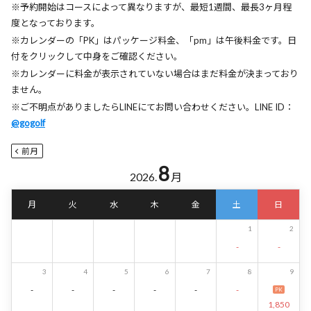
※予約開始はコースによって異なりますが、最短1週間、最長3ヶ月程
度となっております。
※カレンダーの「PK」はパッケージ料金、「pm」は午後料金です。日
付をクリックして中身をご確認ください。
※カレンダーに料金が表示されていない場合はまだ料金が決まっており
ません。
※ご不明点がありましたらLINEにてお問い合わせください。LINE ID：
@gogolf
前月
8
2026.
月
月
火
水
木
金
土
日
1
2
-
-
3
4
5
6
7
8
9
-
-
-
-
-
-
PK
1,850