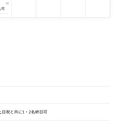
30
込可
土日祝と共に1・2名終日可