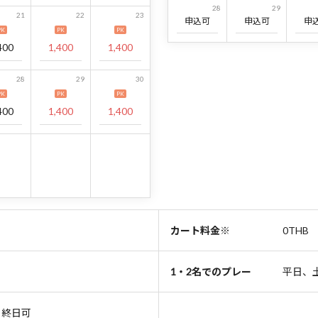
28
29
21
22
23
申込可
申込可
申
PK
PK
PK
400
1,400
1,400
28
29
30
PK
PK
PK
400
1,400
1,400
カート料金※
0THB
1・2名でのプレー
平日、
ち終日可