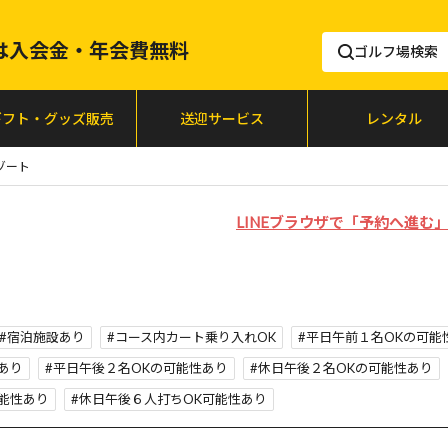
lfは入会金・年会費無料
ゴルフ場検索
ギフト・グッズ販売
送迎サービス
レンタル
ゾート
LINEブラウザで「予約へ進
宿泊施設あり
コース内カート乗り入れOK
平日午前１名OKの可能
あり
平日午後２名OKの可能性あり
休日午後２名OKの可能性あり
能性あり
休日午後６人打ちOK可能性あり