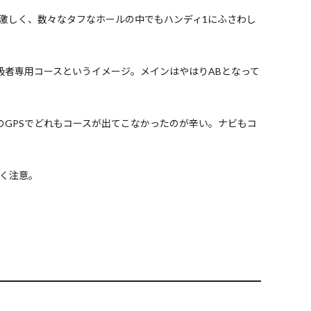
激しく、数々なタフなホールの中でもハンディ1にふさわし
級者専用コースというイメージ。メインはやはりABとなって
のGPSでどれもコースが出てこなかったのが辛い。ナビもコ
く注意。