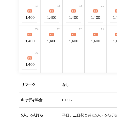
17
18
19
20
PK
PK
PK
PK
1,400
1,400
1,400
1,400
1,
24
25
26
27
PK
PK
PK
PK
1,400
1,400
1,400
1,400
1,
31
PK
1,400
リマーク
なし
キャディ料金
0THB
5人、6人打ち
平日、土日祝と共に5人・6人打