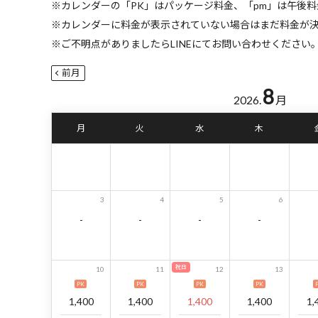
※カレンダーの「PK」はパッケージ料金、「pm」は午後
※カレンダーに料金が表示されていない場合はまだ料金が
※ご不明点がありましたらLINEにてお問い合わせください。LI
前月
8
2026.
月
月
火
水
木
3
4
5
6
-
-
-
-
祝日
10
11
12
13
PK
PK
PK
PK
1,400
1,400
1,400
1,400
1,