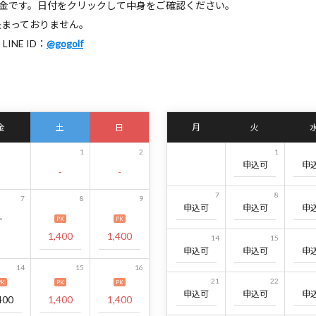
料金です。日付をクリックして中身をご確認ください。
決まっておりません。
NE ID：
@gogolf
金
土
日
月
火
1
2
1
申込可
申
-
-
7
8
7
8
9
申込可
申込可
申
-
PK
PK
1,400
1,400
14
15
申込可
申込可
申
14
15
16
21
22
PK
PK
PK
申込可
申込可
申
400
1,400
1,400