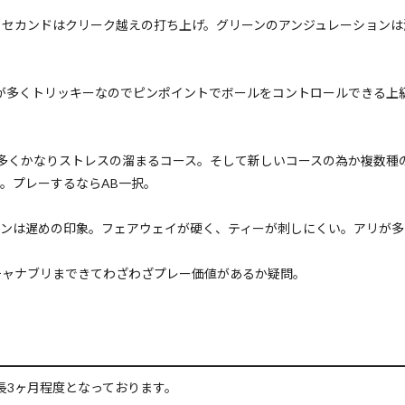
らセカンドはクリーク越えの打ち上げ。グリーンのアンジュレーションは
が多くトリッキーなのでピンポイントでボールをコントロールできる上
が多くかなりストレスの溜まるコース。そして新しいコースの為か複数種
。プレーするならAB一択。
ーンは遅めの印象。フェアウェイが硬く、ティーが刺しにくい。アリが多
チャナブリまできてわざわざプレー価値があるか疑問。
長3ヶ月程度となっております。