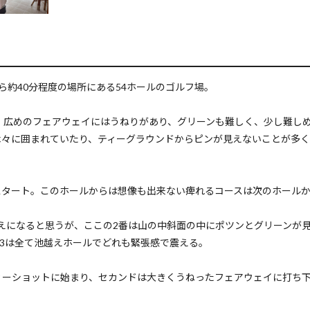
ら約40分程度の場所にある54ホールのゴルフ場。
。広めのフェアウェイにはうねりがあり、グリーンも難しく、少し難し
木々に囲まれていたり、ティーグラウンドからピンが見えないことが多
スタート。このホールからは想像も出来ない痺れるコースは次のホール
えになると思うが、ここの2番は山の中斜面の中にポツンとグリーンが
ー3は全て池越えホールでどれも緊張感で震える。
ィーショットに始まり、セカンドは大きくうねったフェアウェイに打ち