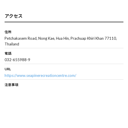
アクセス
住所
Petchakasem Road, Nong Kae, Hua Hin, Prachuap Khiri Khan 77110,
Thailand
電話
032-655988-9
URL
https://www.seapinerecreationcentre.com/
注意事項