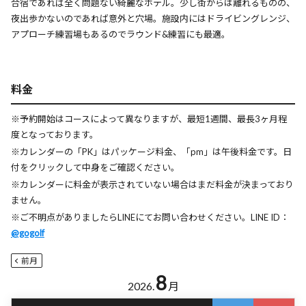
合宿であれば全く問題ない綺麗なホテル。少し街からは離れるものの、
夜出歩かないのであれば意外と穴場。施設内にはドライビングレンジ、
アプローチ練習場もあるのでラウンド&練習にも最適。
料金
※予約開始はコースによって異なりますが、最短1週間、最長3ヶ月程
度となっております。
※カレンダーの「PK」はパッケージ料金、「pm」は午後料金です。日
付をクリックして中身をご確認ください。
※カレンダーに料金が表示されていない場合はまだ料金が決まっており
ません。
※ご不明点がありましたらLINEにてお問い合わせください。LINE ID：
@gogolf
前月
8
2026.
月