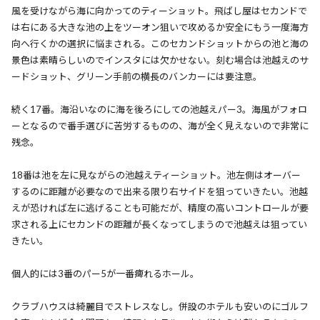
風を受けながら海に向かってのティーショット。飛ばし屋はセカンドで
は右にある大きな池の上をツーオン狙いで攻めるか安全にもう一度海方
向へ行くかの選択に悩まされる。このセカンドショットからの池と海の
景色は素晴らしいのでインスタには欠かせない。刻む場合は池越えのサ
ードショット、グリーン手前の横長のバンカーには要注意。
続く17番。海沿いなのに海を後ろにしての池越えパー3。海風がフォロ
ーとなるので番手選びに苦労するものの、海が全く見えないので非常に
残念。
18番は池を左に見ながらの池越えティーショット。池左側はオーバー
するのに距離が必要なので出来る限り右サイドを狙っていきたい。池越
えが恐ければ左に逃げることも可能だが、精度の高いコントロールが要
求される上にセカンドの距離が長くなってしまうので池越えは狙ってい
きたい。
個人的には3番のパー5が一番痺れるホール。
クラブハウスは綺麗目でストレスなし。併設のホテルも安いのにゴルフ