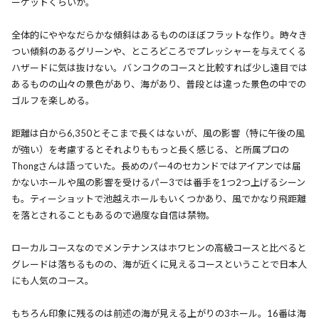
ーケットくらいか。
全体的にややなだらかな傾斜はあるもののほぼフラットな作り。時々き
つい傾斜のあるグリーンや、ところどころでプレッシャーを与えてくる
ハザードに気は抜けない。バンコクのコースと比較すれば少し遠目では
あるものの山々の景色があり、海があり、普段とは違った景色の中での
ゴルフを楽しめる。
距離は白から6,350とそこまで長くはないが、風の影響（特に午後の風
が強い）を考慮するとそれよりももっと長く感じる、と所属プロの
Thongさんは語っていた。長めのパー4のセカンドではアイアンでは届
かないホールや風の影響を受けるパー3では番手を1つ2つ上げるシーン
も。ティーショットで池越えホールもいくつかあり、風でかなり飛距離
を落とされることもあるので過度な自信は禁物。
ローカルコースなのでメンテナンスはホワヒンの高級コースと比べると
グレードは落ちるものの、海が近くに見えるコースということで日本人
にも人気のコース。
もちろん印象に残るのは前述の海が見える上がりの3ホール。16番は海