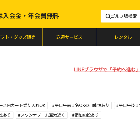
lfは入会金・年会費無料
ゴルフ場検索
ギフト・グッズ販売
送迎サービス
レンタル
LINEブラウザで「予約へ進
ース内カート乗り入れOK
平日午前１名OKの可能性あり
平日午後１
性あり
スワンナプーム空港近く
宿泊施設あり