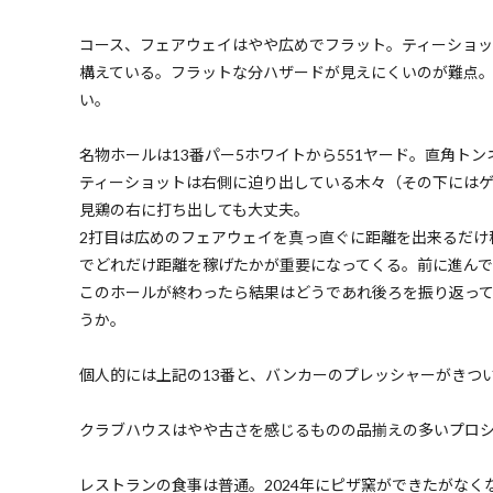
コース、フェアウェイはやや広めでフラット。ティーショ
構えている。フラットな分ハザードが見えにくいのが難点
い。
名物ホールは13番パー5ホワイトから551ヤード。直角ト
ティーショットは右側に迫り出している木々（その下には
見鶏の右に打ち出しても大丈夫。
2打目は広めのフェアウェイを真っ直ぐに距離を出来るだけ
でどれだけ距離を稼げたかが重要になってくる。前に進ん
このホールが終わったら結果はどうであれ後ろを振り返っ
うか。
個人的には上記の13番と、バンカーのプレッシャーがきつい
クラブハウスはやや古さを感じるものの品揃えの多いプロシ
レストランの食事は普通。2024年にピザ窯ができたがなく