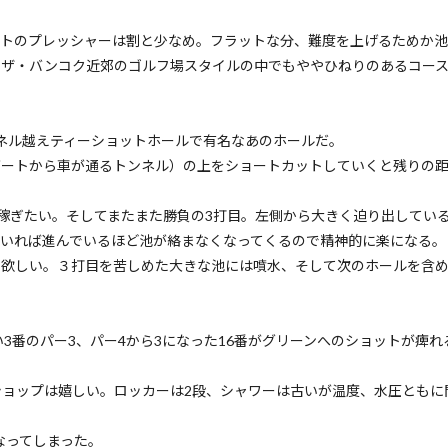
ットのプレッシャーは割と少なめ。フラットな分、難度を上げるためか
。ザ・バンコク近郊のゴルフ場スタイルの中でもややひねりのあるコー
ンネル越えティーショットホールで有名なあのホールだ。
ゲートから車が通るトンネル）の上をショートカットしていくと残りの
稼ぎたい。そしてまたまた勝負の3打目。左側から大きく迫り出している
でいれば進んでいるほど池が絡まなくなってくるので精神的に楽になる。
て欲しい。３打目を苦しめた大きな池には噴水、そして次のホールを含
3番のパー3、パー4から3になった16番がグリーンへのショットが痺れ
ョップは嬉しい。ロッカーは2段、シャワーは古いが温度、水圧ともに
なってしまった。