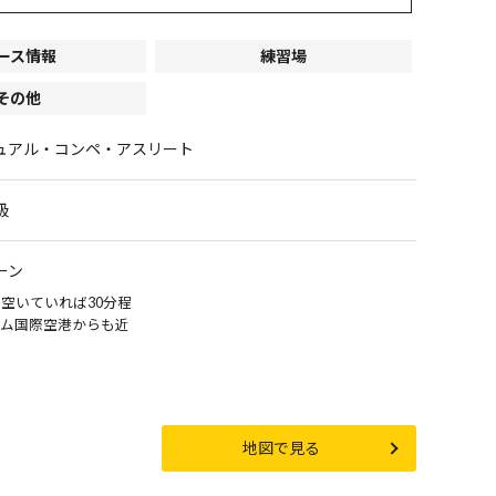
ース情報
練習場
その他
ュアル・コンペ・アスリート
級
ーン
空いていれば30分程
ム国際空港からも近
地図で見る