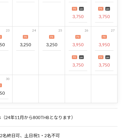
PK
pm
PK
pm
3,750
3,750
23
24
25
26
27
K
PK
PK
PK
PK
250
3,250
3,250
3,950
3,950
PK
pm
PK
pm
3,750
3,750
30
K
250
HB（24年11月から800THBとなります）
・2名終日可、土日祝1・2名不可