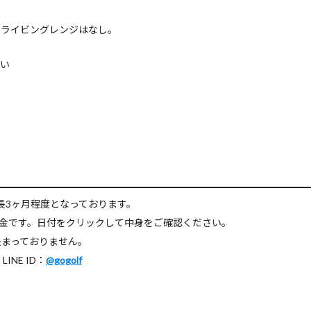
ドライビングレンジはなし。
さい
長3ヶ月程度となっております。
料金です。日付をクリックして中身をご確認ください。
決まっておりません。
NE ID：
@gogolf