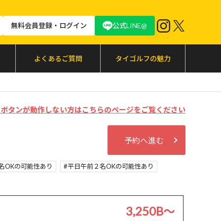
無料会員登録・ログイン
公式LINE@
よくあるご質問
タイゴルフの魅力
む」ボタンが動作しない方はこちらのページをご覧ください
予約へ進む
名OKの可能性あり
平日午前２名OKの可能性あり
3,250B〜