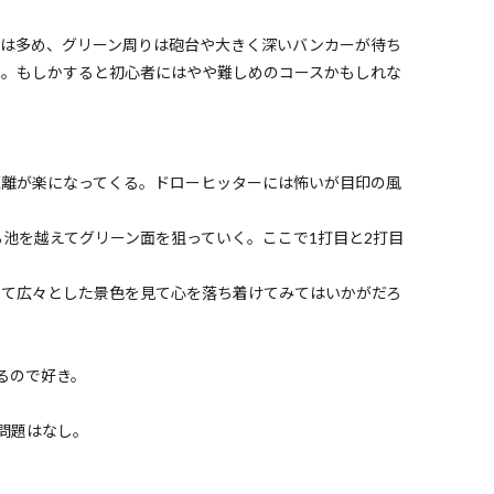
池は多め、グリーン周りは砲台や大きく深いバンカーが待ち
ス。もしかすると初心者にはやや難しめのコースかもしれな
距離が楽になってくる。ドローヒッターには怖いが目印の風
池を越えてグリーン面を狙っていく。ここで1打目と2打目
めて広々とした景色を見て心を落ち着けてみてはいかがだろ
るので好き。
問題はなし。