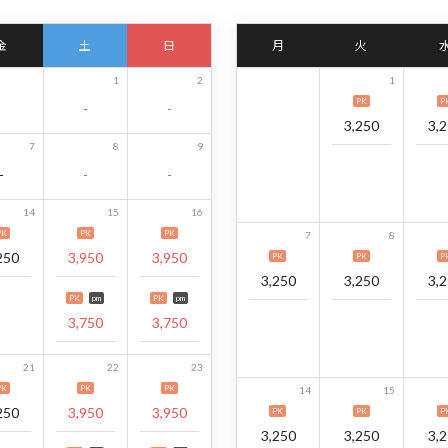
金
土
日
月
火
1
2
1
PK
P
-
-
3,250
3,
7
8
9
-
-
-
14
15
16
PK
PK
PK
7
8
250
3,950
3,950
PK
PK
P
3,250
3,250
3,
PK
pm
PK
pm
3,750
3,750
21
22
23
PK
PK
PK
14
15
250
3,950
3,950
PK
PK
P
3,250
3,250
3,