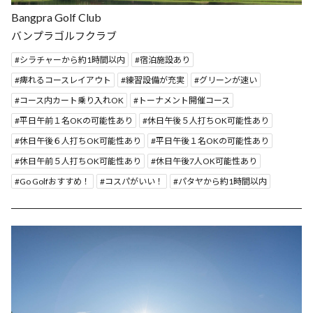
Bangpra Golf Club
バンプラゴルフクラブ
シラチャーから約1時間以内
宿泊施設あり
痺れるコースレイアウト
練習設備が充実
グリーンが速い
コース内カート乗り入れOK
トーナメント開催コース
平日午前１名OKの可能性あり
休日午後５人打ちOK可能性あり
休日午後６人打ちOK可能性あり
平日午後１名OKの可能性あり
休日午前５人打ちOK可能性あり
休日午後7人OK可能性あり
Go Golfおすすめ！
コスパがいい！
パタヤから約1時間以内