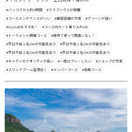
バンコクから約1時間
クラブハウスが綺麗
コースメンテナンスがいい
練習設備が充実
グリーンが速い
Go Golfおすすめ！
コース内カート乗り入れOK
トーナメント開催コース
接待で使って間違いなし！
平日午前１名OKの可能性あり
平日午後１名OKの可能性あり
平日午前２名OKの可能性あり
平日午後２名OKの可能性あり
キャディのクオリティが高い
一度はプレーしたい
ショップが充実
スワンナプーム空港近く
メンバーコース
高級コース