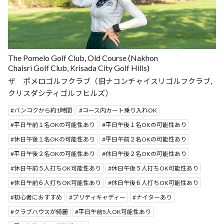
The Pomelo Golf Club, Old Course (Nakhon
Chaisri Golf Club, Krisada City Golf Hills)
ザ ポメロゴルフクラブ（旧ナコンチャイスリゴルフクラブ,
クリスダシティゴルフヒルズ）
バンコクから約1時間
コース内カート乗り入れOK
平日午前１名OKの可能性あり
平日午後１名OKの可能性あり
休日午後１名OKの可能性あり
平日午前２名OKの可能性あり
平日午後２名OKの可能性あり
休日午後２名OKの可能性あり
休日午前５人打ちOK可能性あり
休日午後５人打ちOK可能性あり
休日午前６人打ちOK可能性あり
休日午後６人打ちOK可能性あり
初心者におすすめ
プリティキャディー
ナイターあり
クラブハウスが綺麗
平日午前5人OK可能性あり