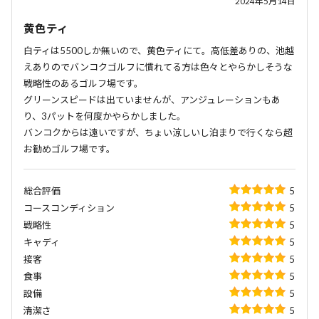
2024年5月14日
黄色ティ
白ティは5500しか無いので、黄色ティにて。高低差ありの、池越
えありのでバンコクゴルフに慣れてる方は色々とやらかしそうな
戦略性のあるゴルフ場です。
グリーンスピードは出ていませんが、アンジュレーションもあ
り、3パットを何度かやらかしました。
バンコクからは遠いですが、ちょい涼しいし泊まりで行くなら超
お勧めゴルフ場です。
総合評価
5
コースコンディション
5
戦略性
5
キャディ
5
接客
5
食事
5
設備
5
清潔さ
5