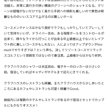
池越え。非常に奥行きの狭い横長のグリーンへのショットとなる。グリ
ーンは縦幅がないだけでなく奥から手前への傾斜も厳しいので景色は綺
麗なもののいいスコアで上がるのは難しいホール
コースメンテナンスはかなり良好でラフもしっかりしていてプレーして
いて気持ちいいが、ドライバー含め、ある程度ボールをコントロールが
出来て、様々なライから打つことが出来る中上級者以上でないとレイア
ウト的に厳しいコースかもしれない。人によってはアップダウンがtoo
muchでやりすぎでは？という声も。決してリゾートコースでリラック
スゴルフという雰囲気ではないので要注意。上級者からはかなり好評。
クラブハウスのシャワーは水圧弱め、電子キーのロッカーは小さい2
段。宿泊していればキャディがホテルまで迎えにきてくれる。
クラブハウスのレストランも綺麗。またクラブハウスから少し歩いたと
ころにあるカフェやレストランも可愛く綺麗でGood。
施設内には複数のホテルやレストランがあるので宿泊とセットでカップ
ルにもかなりオススメ！