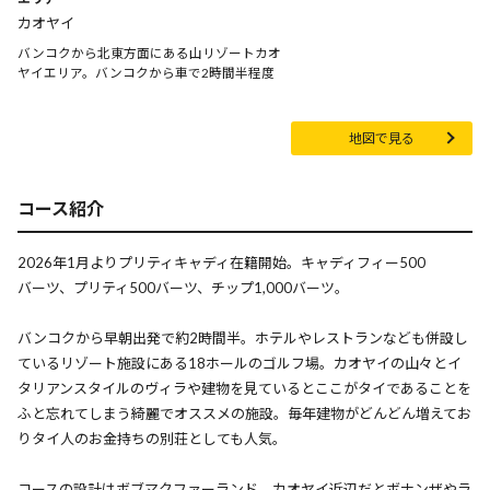
カオヤイ
バンコクから北東方面にある山リゾートカオ
ヤイエリア。バンコクから車で2時間半程度
地図で見る
コース紹介
2026年1月よりプリティキャディ在籍開始。キャディフィー500
バーツ、プリティ500バーツ、チップ1,000バーツ。
バンコクから早朝出発で約2時間半。ホテルやレストランなども併設し
ているリゾート施設にある18ホールのゴルフ場。カオヤイの山々とイ
タリアンスタイルのヴィラや建物を見ているとここがタイであることを
ふと忘れてしまう綺麗でオススメの施設。毎年建物がどんどん増えてお
りタイ人のお金持ちの別荘としても人気。
コースの設計はボブマクファーランド。カオヤイ近辺だとボナンザやラ