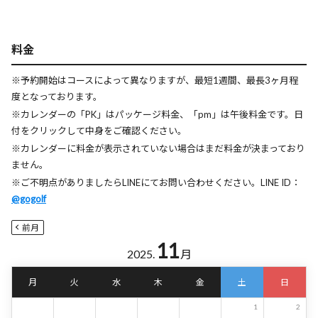
料金
※予約開始はコースによって異なりますが、最短1週間、最長3ヶ月程
度となっております。
※カレンダーの「PK」はパッケージ料金、「pm」は午後料金です。日
付をクリックして中身をご確認ください。
※カレンダーに料金が表示されていない場合はまだ料金が決まっており
ません。
※ご不明点がありましたらLINEにてお問い合わせください。LINE ID：
@gogolf
前月
11
2025.
月
月
火
水
木
金
土
日
1
2