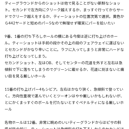
ティーグラウンドからのショットは他で見ることがない新鮮なショッ
ト。セカンドで左方向にクリーク越えするか、まっすぐ行ってからサー
ドでクリーク越えをするか、ティーショットの位置次第で選択。黄色か
ら442ヤードと短めのパー5なので無理せず確実にパーを拾いたい
9番、1番の打ち下ろしホールの横にある今度は逆に打ち上げのホー
ル。ティーショットは手前の段かその上の段のフェアウェイに運ばない
とセカンドがかなり辛いことに。ラフに入ってしまうと非常にハードな
打ち上げとなってしまう。
セカンドショット、左はOB、そしてセンターの花道を外すと左右は急
傾斜で下に落ちてしまうのでグリーンに載せるか、花道に刻まないと痛
い目を見る厳しいホール
11番の打ち上げパー4もシビア。左右はかなり狭く、急傾斜で登ってい
く。方向性重視で運んでいくとツーオンはやや厳しいかもしれないが、
とにかくまっすぐのボールを打たないとすぐペナルティになる厳しいホ
ール
名物ホールは12番。非常に眺めのいいティーグランドからはピサの斜
塔が目の前に。ティーショットは急傾斜の打ち下ろしからのセカンドは