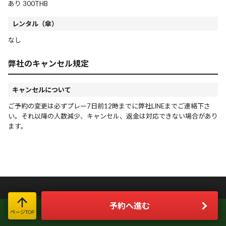
あり 300THB
レンタル（傘）
なし
弊社のキャンセル規定
キャンセルについて
ご予約の変更は必ずプレー7日前12時までに弊社LINEまでご連絡下さ
い。それ以降の人数減少、キャンセル、返金は対応できない場合があり
ます。
どこのゴルフ場を選べばいいのか分からない！
予約へ進む
LINE限定お得情報＆簡単お問い合わせ
そんな時はGo Golfにお気軽にご相談ください。
ページTOP
今すぐLINE友だち登録!!