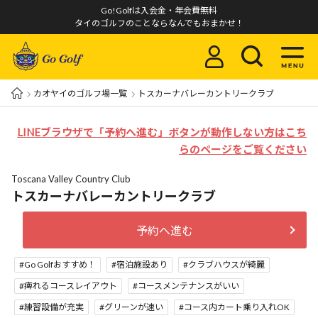
Go!Golfは入会金・年会費無料
タイのゴルフのことならなんでもおまかせ！
カオヤイのゴルフ場一覧
トスカーナバレーカントリークラブ
LINEブラウザで「予約へ進む」ボタンが動作しない方はこち
らのページをご覧ください
Toscana Valley Country Club
トスカーナバレーカントリークラブ
予約へ進む
Go Golfおすすめ！
宿泊施設あり
クラブハウスが綺麗
痺れるコースレイアウト
コースメンテナンスがいい
練習設備が充実
グリーンが速い
コース内カート乗り入れOK