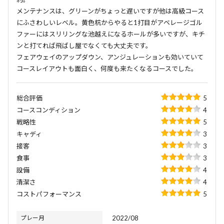
メンテナンスは、グリーンがちょっと遅いですが他は高級コース
にふさわしいレベル。黄色杭からやると1打目がアベレージゴル
ファーにはスリリングな池越えになるホールが多いですが、キチ
ンと打てれば飛ばし屋でなくても大丈夫です。
フェアウェイのアップダウン、アンジュレーションも効いていて
コースレイアウトも面白く、何度も来たくなるコースでした。
総合評価
5
コースコンディション
4
戦略性
5
キャディ
3
接客
3
食事
3
設備
4
清潔さ
4
コストパフォーマンス
5
プレー月
2022/08