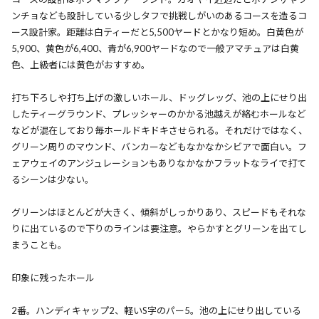
ンチョなども設計している少しタフで挑戦しがいのあるコースを造るコ
ース設計家。距離は白ティーだと5,500ヤードとかなり短め。白黄色が
5,900、黄色が6,400、青が6,900ヤードなので一般アマチュアは白黄
色、上級者には黄色がおすすめ。
打ち下ろしや打ち上げの激しいホール、ドッグレッグ、池の上にせり出
したティーグラウンド、プレッシャーのかかる池越えが絡むホールなど
などが混在しており毎ホールドキドキさせられる。それだけではなく、
グリーン周りのマウンド、バンカーなどもなかなかシビアで面白い。フ
ェアウェイのアンジュレーションもありなかなかフラットなライで打て
るシーンは少ない。
グリーンはほとんどが大きく、傾斜がしっかりあり、スピードもそれな
りに出ているので下りのラインは要注意。やらかすとグリーンを出てし
まうことも。
印象に残ったホール
2番。ハンディキャップ2、軽いS字のパー5。池の上にせり出している