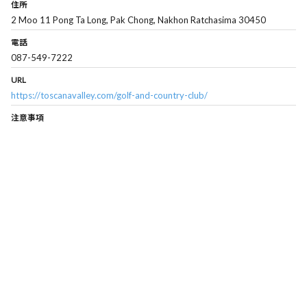
住所
2 Moo 11 Pong Ta Long, Pak Chong, Nakhon Ratchasima 30450
電話
087-549-7222
URL
https://toscanavalley.com/golf-and-country-club/
注意事項