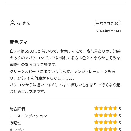
kajiさん
平均スコア:85
2024年5月14日
黄色ティ
白ティは5500しか無いので、黄色ティにて。高低差ありの、池越
えありのでバンコクゴルフに慣れてる方は色々とやらかしそうな
戦略性のあるゴルフ場です。
グリーンスピードは出ていませんが、アンジュレーションもあ
り、3パットを何度かやらかしました。
バンコクからは遠いですが、ちょい涼しいし泊まりで行くなら超
お勧めゴルフ場です。
総合評価
5
コースコンディション
5
戦略性
5
キャディ
5