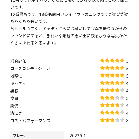
11番のミドルはバックからだと長いしかなり狭く感じるので難し
いです。
12番最高です。18番も面白いレイアウトのロングですが距離がめ
ちゃくちゃ長いです。
各ホール面白く、キャディさんにお願いして写真を撮りながらの
ラウンドにすると、きれいな景観の思い出に残るような写真がた
くさん撮れると思います。
総合評価
5
コースコンディション
5
戦略性
5
キャディ
4
接客
4
食事
3
設備
4
清潔さ
4
コストパフォーマンス
3
プレー月
2022/01