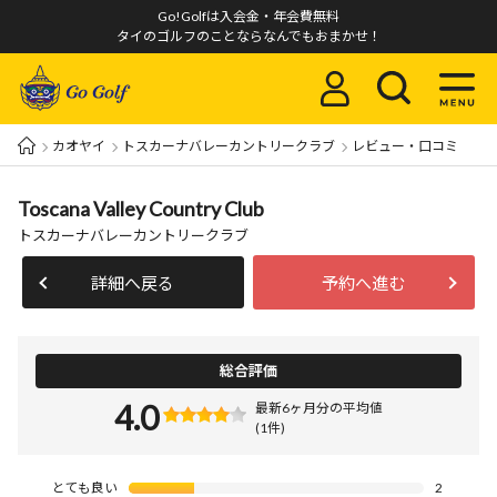
Go!Golfは入会金・年会費無料
タイのゴルフのことならなんでもおまかせ！
カオヤイ
トスカーナバレーカントリークラブ
レビュー・口コミ
Toscana Valley Country Club
トスカーナバレーカントリークラブ
詳細へ戻る
予約へ進む
総合評価
4.0
最新6ヶ月分の平均値
(1件)
とても良い
2