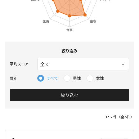
絞り込み
平均スコア
すべて
男性
女性
性別
絞り込む
1～6件（全6件）