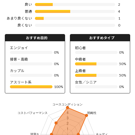
良い
2
普通
4
あまり良くない
1
良くない
0
おすすめ目的
おすすめタイプ
エンジョイ
初心者
0%
0%
接客・高級
中級者
0%
50%
カップル
上級者
0%
50%
アスリート系
女性／シニア
100%
0%