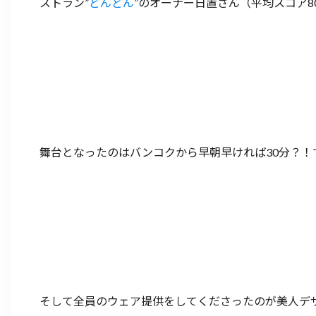
ストラン”
どんどん
”のオーナー日置さん（平均スコア8
舞台となったのはバンコクから早朝早ければ30分？
そして全員のウェア提供をしてくださったのが美人デザイ