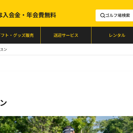
lfは入会金・年会費無料
ゴルフ場検索
ギフト・グッズ販売
送迎サービス
レンタル
スン
ン