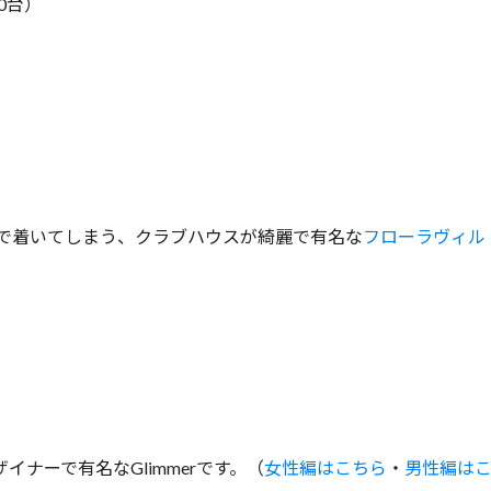
0台）
！で着いてしまう、クラブハウスが綺麗で有名な
フローラヴィル
ナーで有名なGlimmerです。（
女性編はこちら
・
男性編は