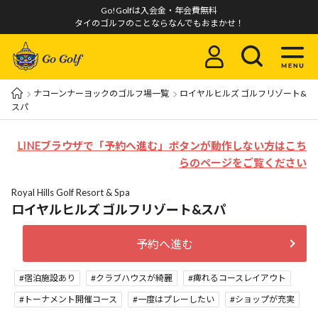
Go!Golfは入会金・年会費無料
タイのゴルフのことならなんでもおまかせ！
ナコーンナーヨックのゴルフ場一覧
ロイヤルヒルズ ゴルフリゾート&
スパ
LINEブラウザで「予約へ進む」ボタンが動作しない方はこち
らのページをご覧ください
Royal Hills Golf Resort & Spa
ロイヤルヒルズ ゴルフリゾート&スパ
予約へ進む
宿泊施設あり
クラブハウスが綺麗
痺れるコースレイアウト
トーナメント開催コース
一度はプレーしたい
ショップが充実