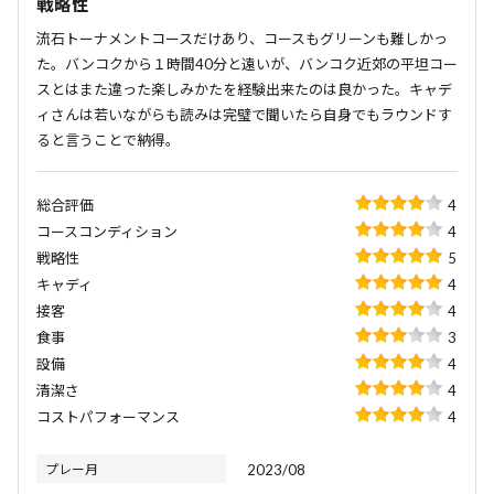
戦略性
流石トーナメントコースだけあり、コースもグリーンも難しかっ
た。バンコクから１時間40分と遠いが、バンコク近郊の平坦コー
スとはまた違った楽しみかたを経験出来たのは良かった。キャデ
ィさんは若いながらも読みは完璧で聞いたら自身でもラウンドす
ると言うことで納得。
総合評価
4
コースコンディション
4
戦略性
5
キャディ
4
接客
4
食事
3
設備
4
清潔さ
4
コストパフォーマンス
4
プレー月
2023/08