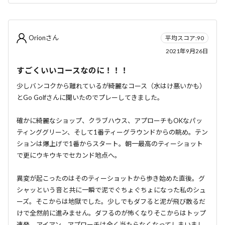
Orionさん
平均スコア:90
2021年9月26日
すごくいいコースなのに！！！
少しバンコクから離れているが綺麗なコース（水はけ悪いかも）
とGo Golfさんに聞いたのでプレーしてきました。
確かに綺麗なショップ、クラブハウス、アプローチもOKなパッ
ティンググリーン、そして1番ティーグラウンドからの眺め。テン
ションは爆上げで1番からスタート。朝一最高のティーショット
で更にウキウキでセカンド地点へ。
異変が起こったのはそのティーショットから歩き始めた直後。グ
シャッという音と共に一瞬で泥でぐちょぐちょになった私のシュ
ーズ。そこからは地獄でした。少しでもダフると泥が飛び散るだ
けで全然前に進みません。ダフるのが怖くなりそこからはトップ
連発。アイアン、アプローチは全く当たらなくなってしまいまし