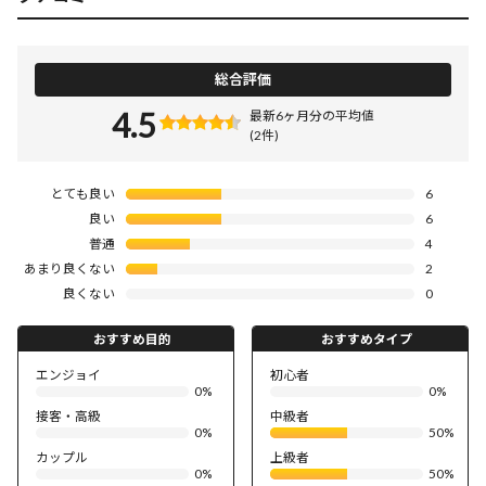
総合評価
4.5
最新6ヶ月分の平均値
(2件)
とても良い
6
良い
6
普通
4
あまり良くない
2
良くない
0
おすすめ目的
おすすめタイプ
エンジョイ
初心者
0%
0%
接客・高級
中級者
0%
50%
カップル
上級者
0%
50%