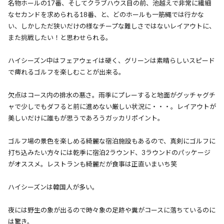
名物ホールの17番、そしてクラブハウス目の前、池越えで非常に繊細
なセカンドを求められる18番、と、どのホールも一筋縄では行かな
い、しかしただ狭いだけの様なチープな難しさではないレイアウトに、
また挑戦したい！と思わせられる。
ハイシーズン中はフェアウェイは硬く、グリーンは素晴らしいスピード
で痺れるゴルフを楽しむことが出来る。
欠点はコース内の排水の悪さ。雨季にプレーすると地面がグッチャグチ
ャで少しでもダフると前に進めない厳しい状況に・・・。レイアウトが
美しいだけに誰もが思うであろうガッカリポイント。
ゴルフ場の景色を楽しめる綺麗な宿泊施設もあるので、真剣にゴルフに
打ち込みたい方々には乾季に宿泊2ラウンド、3ラウンドのパッケージ
がオススメ。レストランも綺麗だが食事は正直いまいち笑
ハイシーズンは韓国人が多い。
夜には野生の象が出るので時々象の足跡や糞がコースに落ちているのに
は驚き。