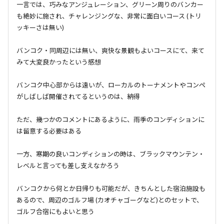
一言では、巧みなアンジュレーション、グリーン周りのバンカー
も絶妙に施され、チャレンジングな、非常に面白いコース (トリ
ッキーさは無い)
バンコク・同周辺には無い、爽快な景観もよいコースにて、来て
みて大変良かったという感想
バンコク中心部からは遠いが、ローカルのトーナメントやコンペ
がしばしば開催されてるというのは、納得
ただ、幾つかのコメントにあるように、雨季のコンディションに
は留意する必要はある
一方、寒期の良いコンディションの時は、ブラックマウンテン・
レベルと言っても差し支えなかろう
バンコクから何とか日帰りも可能だが、きちんとした宿泊施設も
あるので、周辺のゴルフ場 (カオチャゴーグなど)とのセットで、
ゴルフ合宿にもよいと思う