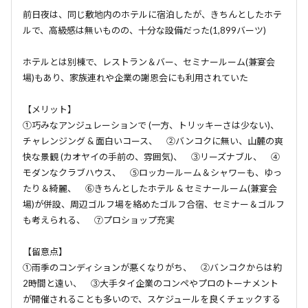
前日夜は、同じ敷地内のホテルに宿泊したが、きちんとしたホテ
ルで、高級感は無いものの、十分な設備だった(1,899バーツ)
ホテルとは別棟で、レストラン＆バー、セミナールーム(兼宴会
場)もあり、家族連れや企業の謝恩会にも利用されていた
【メリット】
①巧みなアンジュレーションで (一方、トリッキーさは少ない)、
チャレンジング & 面白いコース、 ②バンコクに無い、山麓の爽
快な景観 (カオヤイの手前の、雰囲気)、 ③リーズナブル、 ④
モダンなクラブハウス、 ⑤ロッカールーム＆シャワーも、ゆっ
たり＆綺麗、 ⑥きちんとしたホテル & セミナールーム(兼宴会
場)が併設、周辺ゴルフ場を絡めたゴルフ合宿、セミナー＆ゴルフ
も考えられる、 ⑦プロショップ充実
【留意点】
①雨季のコンディションが悪くなりがち、 ②バンコクからは約
2時間と遠い、 ③大手タイ企業のコンペやプロのトーナメント
が開催されることも多いので、スケジュールを良くチェックする