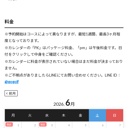
料金
※予約開始はコースによって異なりますが、最短1週間、最長3ヶ月程
度となっております。
※カレンダーの「PK」はパッケージ料金、「pm」は午後料金です。日
付をクリックして中身をご確認ください。
※カレンダーに料金が表示されていない場合はまだ料金が決まっており
ません。
※ご不明点がありましたらLINEにてお問い合わせください。LINE ID：
@gogolf
前月
6
2026.
月
月
火
水
木
金
土
日
祝日
祝日
1
2
3
4
5
6
7