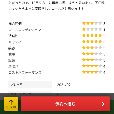
とだったので、12月くらいに再度挑戦しようと思います。下が乾
いていたら本当に素晴らしいコースだと思います！
総合評価
3
コースコンディション
1
戦略性
5
キャディ
3
接客
3
食事
3
設備
3
清潔さ
4
コストパフォーマンス
4
プレー月
2021/09
スタートコース
-
予約へ進む
おすすめ目的
アスリート系
LINE限定お得情報＆簡単お問い合わせ
ページTOP
今すぐLINE友だち登録!!
おすすめタイプ
中級者、上級者