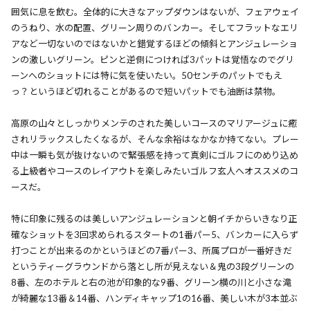
囲気に息を飲む。全体的に大きなアップダウンはないが、フェアウェイ
のうねり、水の配置、グリーン周りのバンカー。そしてフラットなエリ
アなど一切ないのではないかと錯覚するほどの傾斜とアンジュレーショ
ンの激しいグリーン。ピンと逆側につければ3パットは覚悟なのでグリ
ーンへのショットには特に気を使いたい。50センチのパットでもえ
っ？というほど切れることがあるので短いパットでも油断は禁物。
高原の山々としっかりメンテのされた美しいコースのマリアージュに癒
されリラックスしたくなるが、そんな余裕はなかなか持てない。プレー
中は一瞬も気が抜けないので緊張感を持って真剣にゴルフにのめり込め
る上級者やコースのレイアウトを楽しみたいゴルフ玄人へオススメのコ
ースだ。
特に印象に残るのは美しいアンジュレーションと朝イチからいきなり正
確なショットを3回求められるスタートの1番パー5、バンカーに入らず
打つことが出来るのかというほどの7番パー3、所属プロが一番好きだ
というティーグラウンドから落とし所が見えない＆鬼の3段グリーンの
8番、左のホテルと右の池が印象的な9番、グリーン横の川と小さな滝
が綺麗な13番＆14番、ハンディキャップ1の16番、美しい木が3本並ぶ