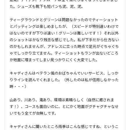
た。シューズも靴下も短パンも泥、泥、泥。
ティーグラウンドとグリーンは問題なかったのでティーショット
とパッティングは楽しめましたが、（スピードが特別速いわけで
はないのですが下りは速い！グリーンは難しいです！）それ以外
のショットはかなり残念な感じでした。私が下手だから仕方ない
のかもしれませんが、アドレスに立った時点で足元がぐちゃぐち
ゃでしっかり立てません。ティーショットもランが出ないどころ
か地面に埋まってしまい見つかりにくく大変でした。
キャディさんはベテラン風のおばちゃんでいいサービス、しっか
りラインを読んでくれました。（外したのは私が信用しなかった
時・・・）
山あり、川あり、滝あり、環境は素晴らしく（自然に癒されま
す！）、コースも面白いのに、とにかく地面がグチャグチャなせ
いでもう全てが台無しです。
キャディさんに聞いたところ雨季はこんな感じですね、というこ