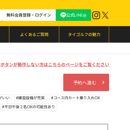
無料会員登録・ログイン
公式LINE@
よくあるご質問
タイゴルフの魅力
む」ボタンが動作しない方はこちらのページをご覧ください
予約へ進む
がいい
練習設備が充実
コース内カート乗り入れOK
平日午後２名OKの可能性あり