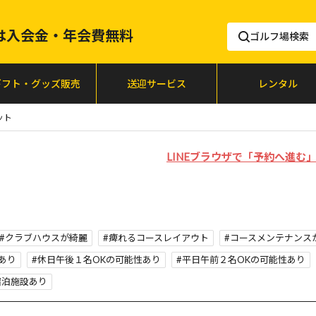
lfは入会金・年会費無料
ゴルフ場検索
ギフト・グッズ販売
送迎サービス
レンタル
ット
LINEブラウザで「予約へ進
クラブハウスが綺麗
痺れるコースレイアウト
コースメンテナンス
あり
休日午後１名OKの可能性あり
平日午前２名OKの可能性あり
宿泊施設あり