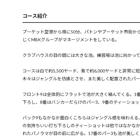
コース紹介
プーケット空港から南に50分、パトンやプーケット市街か
じくMBKグループがマネージメントをしている。
クラブハウスの目の間には大きな池。練習場は池に向かっ
コースは白で約5,500ヤード、青で約6,000ヤードと
木々はジャングルを彷彿とさせ、また美しく配置されたパ
フロント9は全体的にフラットで池が大きく絡んでくる。1番
下ろし、8番はバンカーだらけのパー3、9番のティーショ
バック9もなかなか面白くこちらはジャングル感を味わえる
の気持ちいい打ち下ろしのティーショットは他ではなかなか
れたパノラマが目の前に広がる。17番のパー3も池が美し