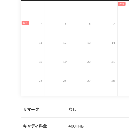
祝日
祝日
4
5
6
7
-
-
-
-
11
12
13
14
-
-
-
-
18
19
20
21
-
-
-
-
25
26
27
28
-
-
-
-
リマーク
なし
キャディ料金
400THB