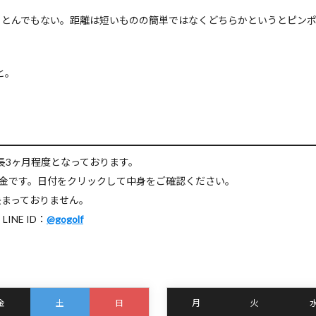
、とんでもない。距離は短いものの簡単ではなくどちらかというとピン
と。
長3ヶ月程度となっております。
料金です。日付をクリックして中身をご確認ください。
決まっておりません。
NE ID：
@gogolf
金
土
日
月
火