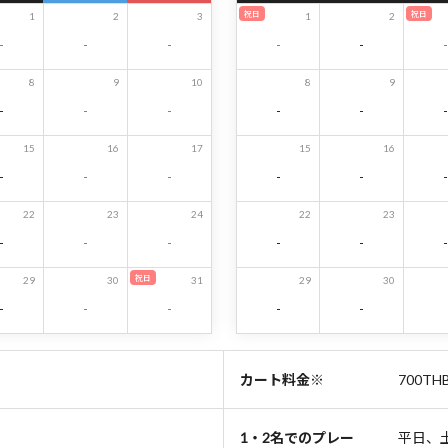
祝日
祝日
1
2
3
1
2
-
-
-
-
-
-
8
9
10
8
9
-
-
-
-
-
-
15
16
17
15
16
-
-
-
-
-
-
22
23
24
22
23
-
-
-
-
-
-
祝日
29
30
31
29
30
-
-
-
-
-
カート料金※
700TH
1・2名でのプレー
平日、