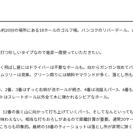
ら約20分の場所にある18ホールのゴルフ場。バンコクのリバーデール
て打つ珍しいタイプなので是非一度使っていただきたい。
非常に短く飛ばし屋にはドライバーは不要なホールも。白からガンガン攻め
ームツリーは見事。グリーン周りには傾斜やマウンドが多く、落とし所も
、2番、3番はずっと右側が池ホールが続き、4番は池越えパー3、6番
ットはスレートボール以外全て木に弾かれるシビアなホール。
、12番の長く山に向かって打ち上げていくパー5、そしてなんといっても
味わえない。相当な打ちおろしがあるので距離計算が重要。通常20ヤ
くこちらも印象的。最終の18番のティーショットは落とし所が非常に狭