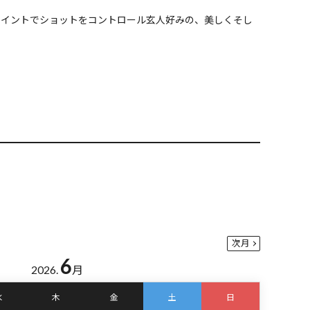
ポイントでショットをコントロール玄人好みの、美しくそし
次月
6
2026.
月
水
木
金
土
日