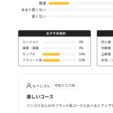
普通
あまり良くない
良くない
おすすめ目的
エンジョイ
0%
初心者
接客・高級
0%
中級者
カップル
50%
上級者
アスリート系
50%
女性／
もへじさん
平均スコア:85
楽しいコース
バンコクなんかのフラット系コースと比べるとアップ