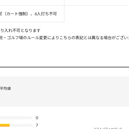
可（カート強制）、6人打ち不可
乗り入れ不可となります
況・ゴルフ場のルール変更によりこちらの表記とは異なる場合がござい
の平均値
0
7