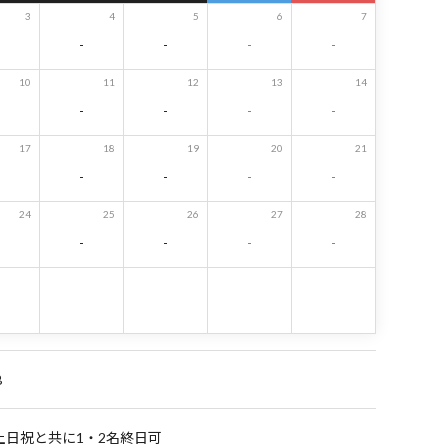
3
4
5
6
7
-
-
-
-
10
11
12
13
14
-
-
-
-
17
18
19
20
21
-
-
-
-
24
25
26
27
28
-
-
-
-
B
土日祝と共に1・2名終日可