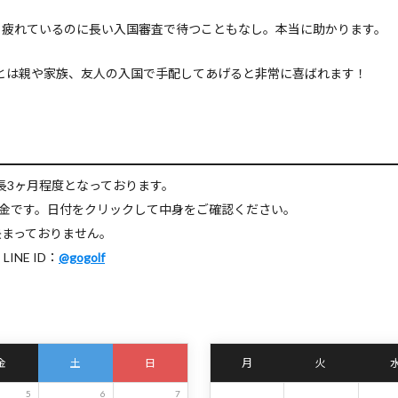
、疲れているのに長い入国審査で待つこともなし。本当に助かります。
。あとは親や家族、友人の入国で手配してあげると非常に喜ばれます！
長3ヶ月程度となっております。
料金です。日付をクリックして中身をご確認ください。
決まっておりません。
NE ID：
@gogolf
金
土
日
月
火
5
6
7