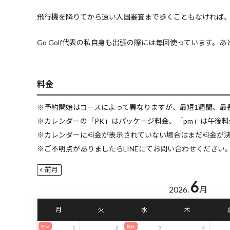
飛行機を降りてから遠い入国審査まで歩くこともなければ
Go Golf代表の私自身も出張の際には毎回使っています
料金
※予約開始はコースによって異なりますが、最短1週間、最
※カレンダーの「PK」はパッケージ料金、「pm」は午後
※カレンダーに料金が表示されていない場合はまだ料金が
※ご不明点がありましたらLINEにてお問い合わせください。LI
前月
6
2026.
月
月
火
水
木
祝日
祝日
1
2
3
4