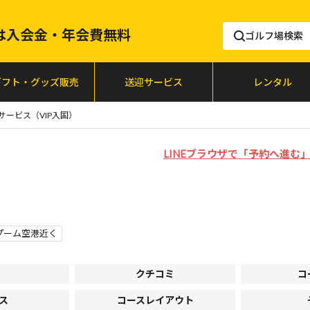
lfは入会金・年会費無料
ゴルフ場検索
ギフト・グッズ販売
送迎サービス
レンタル
サービス（VIP入国）
LINEブラウザで「予約へ進
プーム空港近く
クチコミ
コ
ス
コースレイアウト