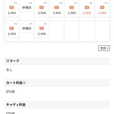
21
22
23
24
25
26
27
休場日
PK
PK
PK
PK
PK
PK
2,900
2,900
2,900
2,900
2,900
2,900
28
29
30
休場日
PK
PK
2,900
2,900
次月
リマーク
なし
カート料金※
0THB
キャディ料金
0THB