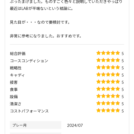
ぶったまげました。ものすごく色々と説明していただきやっぱり
最近はLABが半端ないという結論に。
見た目が・・・なので要検討です。
非常に参考になりました。おすすめです。
総合評価
5
コースコンディション
5
戦略性
5
キャディ
5
接客
5
食事
5
設備
5
清潔さ
5
コストパフォーマンス
5
プレー月
2024/07