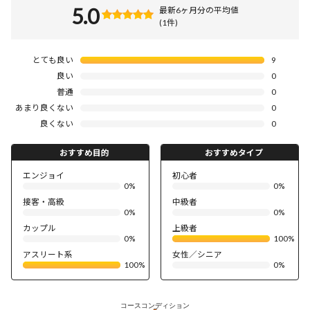
5.0
最新6ヶ月分の平均値
(1件)
とても良い
9
良い
0
普通
0
あまり良くない
0
良くない
0
おすすめ目的
おすすめタイプ
エンジョイ
初心者
0%
0%
接客・高級
中級者
0%
0%
カップル
上級者
0%
100%
アスリート系
女性／シニア
100%
0%