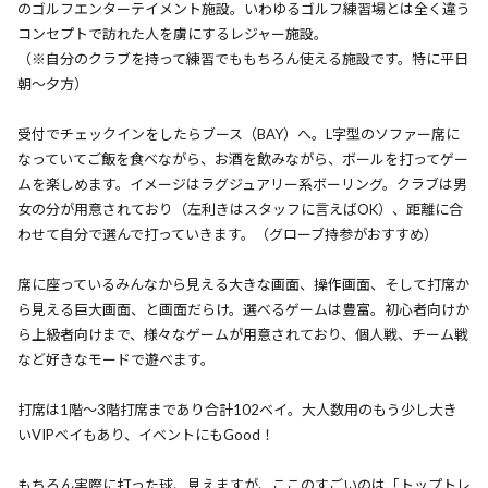
のゴルフエンターテイメント施設。いわゆるゴルフ練習場とは全く違う
コンセプトで訪れた人を虜にするレジャー施設。
（※自分のクラブを持って練習でももちろん使える施設です。特に平日
朝〜夕方）
受付でチェックインをしたらブース（BAY）へ。L字型のソファー席に
なっていてご飯を食べながら、お酒を飲みながら、ボールを打ってゲー
ムを楽しめます。イメージはラグジュアリー系ボーリング。クラブは男
女の分が用意されており（左利きはスタッフに言えばOK）、距離に合
わせて自分で選んで打っていきます。（グローブ持参がおすすめ）
席に座っているみんなから見える大きな画面、操作画面、そして打席か
ら見える巨大画面、と画面だらけ。選べるゲームは豊富。初心者向けか
ら上級者向けまで、様々なゲームが用意されており、個人戦、チーム戦
など好きなモードで遊べます。
打席は1階〜3階打席まであり合計102ベイ。大人数用のもう少し大き
いVIPベイもあり、イベントにもGood！
もちろん実際に打った球、見えますが、ここのすごいのは「トップトレ