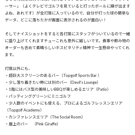
ーサー」（よくテレビでゴルフを見ていると打ったボールに線が出ます
よね、あれです）が全打席に入っているので、自分が打った球の簡単な
データ、どこに落ちたかが画面に表示されるのが面白い！
そしてナイスショットをすると各打席にスタッフがついているので一緒
に盛り上げてくれますチューこれも意外に嬉しいです。食事や飲み物の
オーダーも含めて素晴らしいホスピタリティ精神で一生懸命やってくれ
ます。
打席以外にも、
・超巨大スクリーンのあるバー（Topgolf Sports Bar ）
・少し落ち着きたい時には別のバー（Devil's Lounge）
・1階にはバス型の美味しいBBQが楽しめるエリア（Patio）
・パッティンググリーンにミニゴルフ
・少人数のイベントにも使える、プロによるゴルフレッスンエリア
（Topgolf Academy）
・カンファレンスエリア（The Social Room）
・屋上のバー （Pink Giraffe）