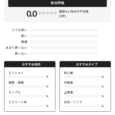
総合評価
0.0
最新6ヶ月分の平均値
(0件)
とても良い
良い
普通
あまり良くない
良くない
おすすめ目的
おすすめタイプ
エンジョイ
初心者
%
%
接客・高級
中級者
%
%
カップル
上級者
%
%
アスリート系
女性／シニア
%
%