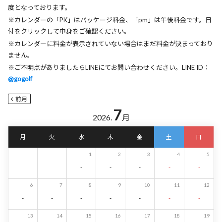
度となっております。
※カレンダーの「PK」はパッケージ料金、「pm」は午後料金です。日
付をクリックして中身をご確認ください。
※カレンダーに料金が表示されていない場合はまだ料金が決まっており
ません。
※ご不明点がありましたらLINEにてお問い合わせください。LINE ID：
@gogolf
前月
7
2026.
月
月
火
水
木
金
土
日
1
2
3
4
5
-
-
-
-
-
6
7
8
9
10
11
12
-
-
-
-
-
-
-
13
14
15
16
17
18
19