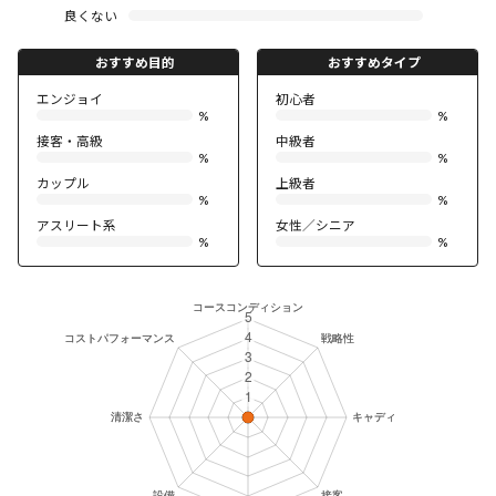
良くない
おすすめ目的
おすすめタイプ
エンジョイ
初心者
%
%
接客・高級
中級者
%
%
カップル
上級者
%
%
アスリート系
女性／シニア
%
%