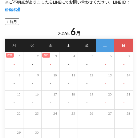
※ご不明点がありましたらLINEにてお問い合わせください。LINE ID：
@gogolf
前月
6
2026.
月
月
火
水
木
金
土
日
祝日
祝日
1
2
3
4
5
6
7
-
-
-
-
-
-
-
8
9
10
11
12
13
14
-
-
-
-
-
-
-
15
16
17
18
19
20
21
-
-
-
-
-
-
-
22
23
24
25
26
27
28
-
-
-
-
-
-
-
29
30