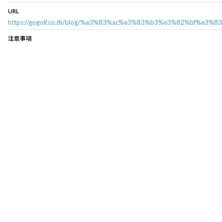
URL
https://gogolf.co.th/blog/%e3%83%ac%e3%83%b3%e3%82%bf%e3%8
注意事項