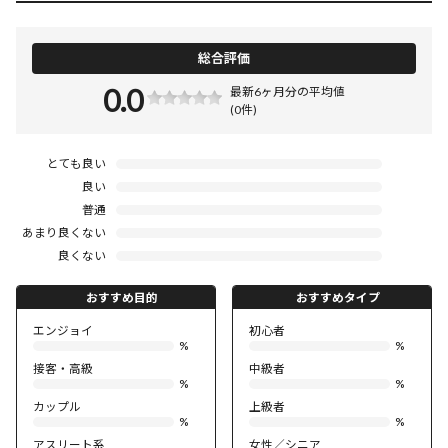
総合評価
0.0
最新6ヶ月分の平均値
(0件)
とても良い
良い
普通
あまり良くない
良くない
おすすめ目的
おすすめタイプ
エンジョイ
初心者
%
%
接客・高級
中級者
%
%
カップル
上級者
%
%
アスリート系
女性／シニア