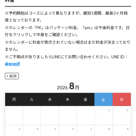
※予約開始はコースによって異なりますが、最短1週間、最長3ヶ月程
度となっております。
※カレンダーの「PK」はパッケージ料金、「pm」は午後料金です。日
付をクリックして中身をご確認ください。
※カレンダーに料金が表示されていない場合はまだ料金が決まっており
ません。
※ご不明点がありましたらLINEにてお問い合わせください。LINE ID：
@gogolf
前月
8
2026.
月
月
火
水
木
金
土
日
1
2
-
-
3
4
5
6
7
8
9